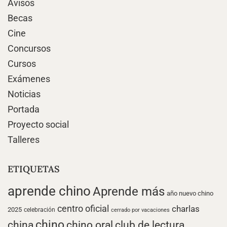
Avisos
Becas
Cine
Concursos
Cursos
Exámenes
Noticias
Portada
Proyecto social
Talleres
ETIQUETAS
aprende chino
Aprende más
año nuevo chino
centro oficial
charlas
2025
celebración
cerrado por vacaciones
chino
china
chino oral
club de lectura