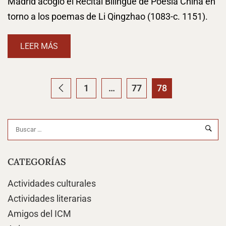
Madrid acogió el Recital Bilingüe de Poesía China en
torno a los poemas de Li Qingzhao (1083-c. 1151).
LEER MÁS
1
…
77
78
CATEGORÍAS
Actividades culturales
Actividades literarias
Amigos del ICM