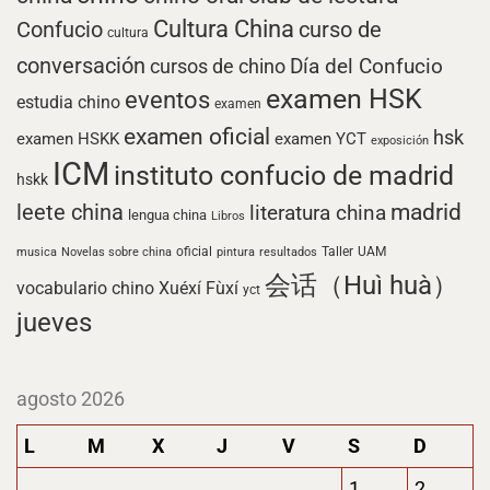
Cultura China
Confucio
curso de
cultura
conversación
Día del Confucio
cursos de chino
examen HSK
eventos
estudia chino
examen
examen oficial
hsk
examen HSKK
examen YCT
exposición
ICM
instituto confucio de madrid
hskk
madrid
leete china
literatura china
lengua china
Libros
UAM
oficial
pintura
resultados
Taller
musica
Novelas sobre china
会话（Huì huà）
Xuéxí Fùxí
vocabulario chino
yct
jueves
agosto 2026
L
M
X
J
V
S
D
1
2