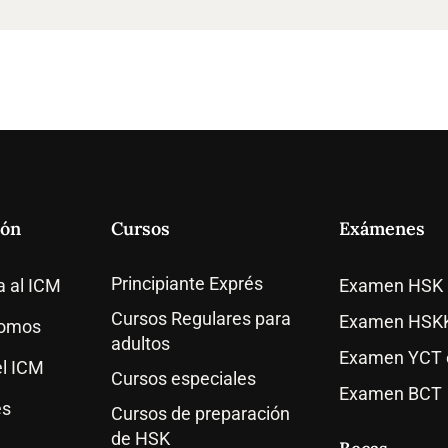
ión
Cursos
Exámenes
Principiante Exprés
a al ICM
Examen HSK
Cursos Regulares para
Examen HSK
somos
adultos
Examen YCT e
l ICM
Cursos especiales
Examen BCT
es
Cursos de preparación
de HSK