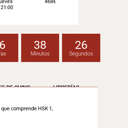
jueves
468€
 21:00
6
38
24
ras
Minutos
Segundos
S DE CHINO
LIBRERÍAS
es, que comprende HSK 1,