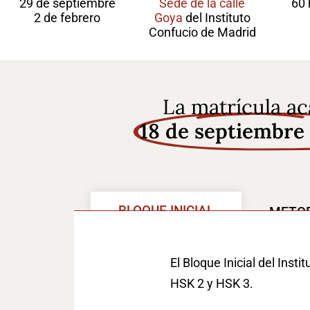
29 de septiembre
Sede de la calle
60 
2 de febrero
Goya
del Instituto
Confucio de Madrid
La matrícula ac
18 de septiembre
BLOQUE INICIAL
METO
El Bloque Inicial del Ins
HSK 2 y HSK 3.