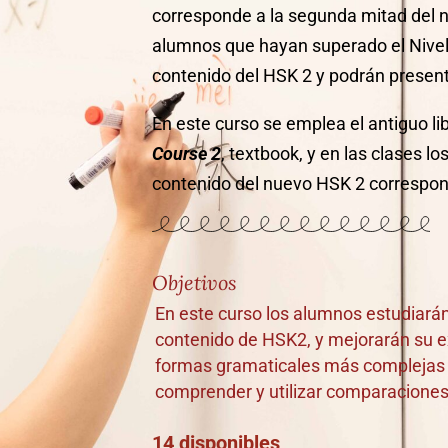
corresponde a la segunda mitad del ni
alumnos que hayan superado el Nivel 
contenido del HSK 2 y podrán present
En este curso se emplea el antiguo li
Course 2
, textbook, y en las clases l
contenido del nuevo HSK 2 correspon
Objetivos
En este curso los alumnos estudiará
contenido de HSK2, y mejorarán su ex
formas gramaticales más complejas 
comprender y utilizar comparaciones
14 disponibles