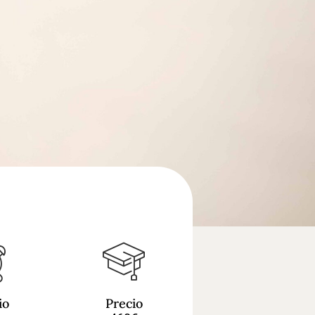
io
Precio