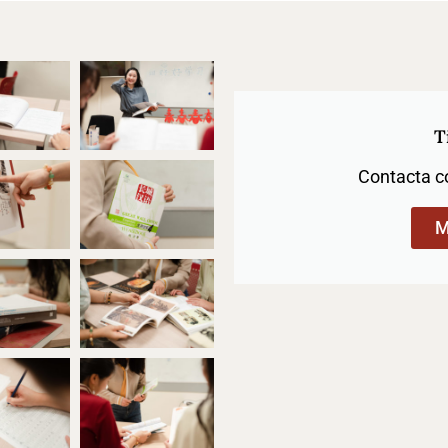
T
Contacta c
M