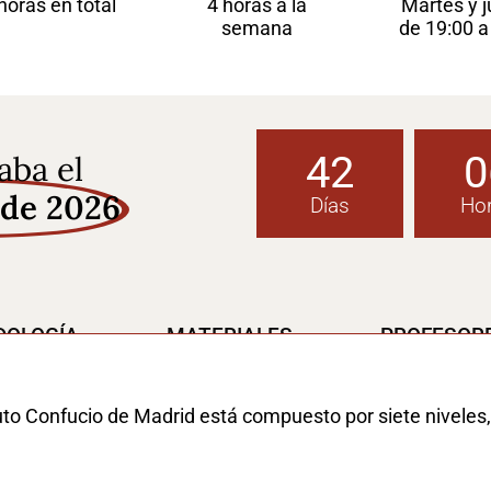
horas en total
4 horas a la
Martes y 
semana
de 19:00 a
42
0
aba el
 de 2026
Días
Ho
DOLOGÍA
MATERIALES
PROFESORE
tituto Confucio de Madrid está compuesto por siete nivel